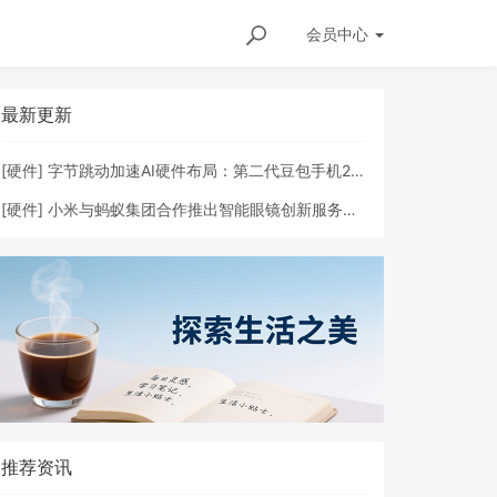
会员
中心
最新更新
[
硬件
]
字节跳动加速AI硬件布局：第二代豆包手机2026年Q2发布
[
硬件
]
小米与蚂蚁集团合作推出智能眼镜创新服务，GPASS技术赋能多场景体验
推荐资讯