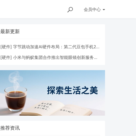
会员
中心
最新更新
[
硬件
]
字节跳动加速AI硬件布局：第二代豆包手机2026年Q2发布
[
硬件
]
小米与蚂蚁集团合作推出智能眼镜创新服务，GPASS技术赋能多场景体验
推荐资讯