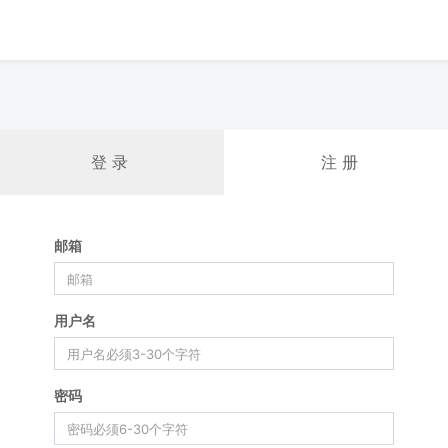
登 录
注 册
邮箱
用户名
密码