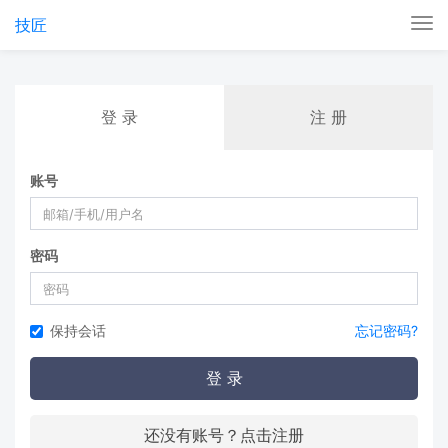
技匠
Tog
nav
登 录
注 册
账号
密码
保持会话
忘记密码?
登 录
还没有账号？点击注册